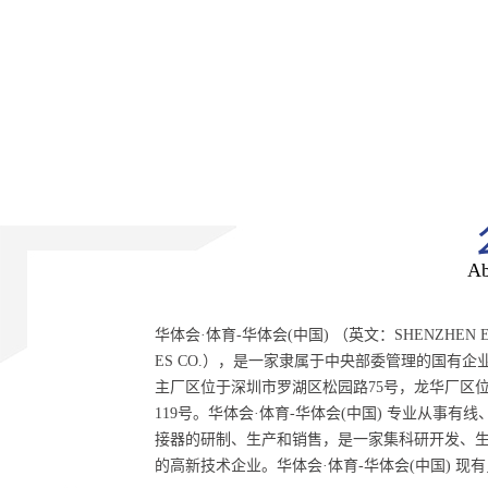
Ab
华体会·体育-华体会(中国) （英文：SHENZHEN ELE
ES CO.），是一家隶属于中央部委管理的国有企业
主厂区位于深圳市罗湖区松园路75号，龙华厂区
119号。华体会·体育-华体会(中国) 专业从事有
接器的研制、生产和销售，是一家集科研开发、
的高新技术企业。华体会·体育-华体会(中国) 现有