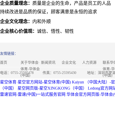
企业质量理念：
质量是企业的生命，产品是员工的人品
持续改进是品
质的保证，顾客满意是永恒的追求
企业文化理念：
内和外顺
企业核心价值观：
诚信、悟性、韧性
友情链接：
首页
关于华体会·
新闻资讯
企业文化
人力资源
联系华
体育-华体会
体育-
电话：
0755-25595478
传真：
0755-25595430
地址：深圳市罗湖
(中国)
(中国)
星空体育·星空官方网站-星空体育(中国)
Kaiyun （中国大陆）-
（中国）
星空网页版-星空XINGKONG（中国）
Ledong官方网站-
雷速官网-雷速(中国)一站式服务官网
华体会官方网页版-华体会(