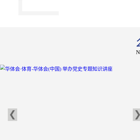
研发中心和两家控股子华体会·体育-华体会(中国)
有限华体会·体育-华体会(中国) 、深圳市通茂电
(中国) 。拥有一支包括博士、硕士在内的高层次
人员占职工总数的40%，产品处于行业领先水平。
国) 厂房面积达4.4万余平方米，优质资产10亿元，
套。2006年，经国家人事部批准，设立了博士后科
深圳市企业技术中心资质；华体会·体育-华体会(中
N
作先进单位”、“深圳市文明单位”、“绿色企业”、
东省守合同重信用企业”等。成立以来，在上级主
府等各级领导的亲切关怀下，华体会·体育-华体会(
政策和特区发展步伐，加强规范科学管理，不断
展。翘望未来，华体会·体育-华体会(中国) 全体
华体会·体育-华体会(中国) 科学谋划中长期发展
软环境实力，继续加强引进人才、创新技术、提
为实现政治、经济、社会效益取得新的成绩。